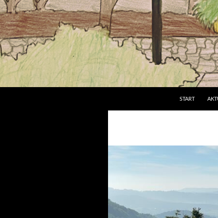
Suchen
Grundschule an der Brucker Lache
START
AKT