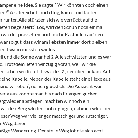
amper eine Idee. Sie sagte:“ Wir könnten doch einen
n!“ Als der Schuh hoch flog, kam er mit lauter
 runter. Alle stürzten sich wie verrückt auf die
iefen begeistert:“ Los, wirf den Schuh noch einmal
n wieder prasselten noch mehr Kastanien auf den
war so gut, dass wir am liebsten immer dort bleiben
gend wann mussten wir los.
l und die Sonne war heiß. Alle schwitzten und es war
. Trotzdem liefen wir zügig voran, weil wir die
n sehen wollten. Ich war der 2., der oben ankam. Auf
 eine Kapelle. Neben der Kapelle steht eine Hexe aus
sind wir oben“, rief ich glücklich. Die Aussicht war
berla aus konnte man bis nach Erlangen gucken.
erg wieder abstiegen, machten wir noch ein
 wir den Berg wieder runter gingen, nahmen wir einen
ser Weg war viel enger, matschiger und rutschiger,
der Weg davor.
aßige Wanderung. Der steile Weg lohnte sich echt.