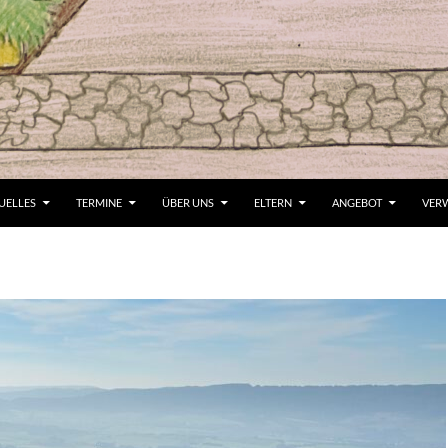
UELLES
TERMINE
ÜBER UNS
ELTERN
ANGEBOT
VER