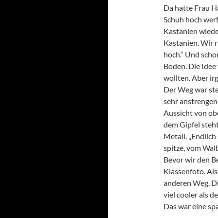
Da hatte Frau H
Schuh hoch werfe
Kastanien wieder
Kastanien. Wir r
hoch.“ Und scho
Boden. Die Idee 
wollten. Aber ir
Der Weg war stei
sehr anstrengend
Aussicht von obe
dem Gipfel steht
Metall. „Endlich 
spitze, vom Wal
Bevor wir den B
Klassenfoto. Als
anderen Weg. Die
viel cooler als 
Das war eine sp