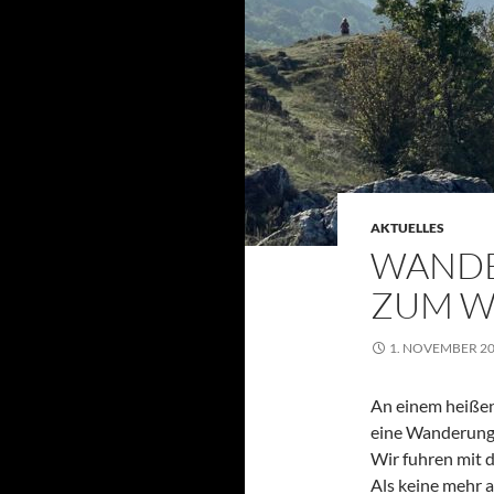
AKTUELLES
WANDE
ZUM W
1. NOVEMBER 2
An einem heißen
eine Wanderung
Wir fuhren mit 
Als keine mehr 