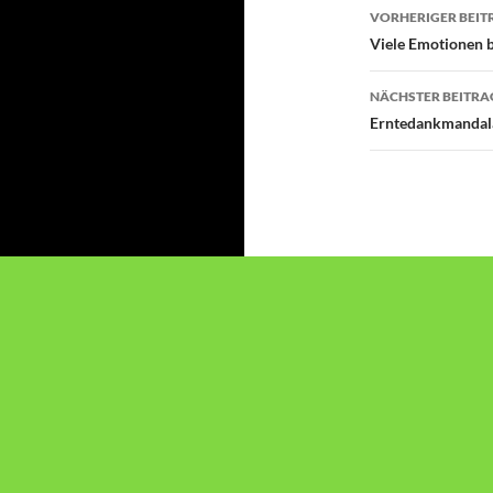
Beitragsn
VORHERIGER BEIT
Viele Emotionen b
NÄCHSTER BEITRA
Erntedankmandal