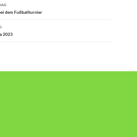
avigation
RAG
ei dem Fußballturnier
G
a 2023