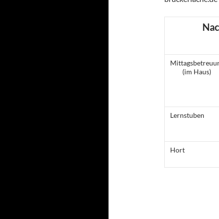
Nac
Mittagsbetreuu
(im Haus)
Lernstuben
Hort