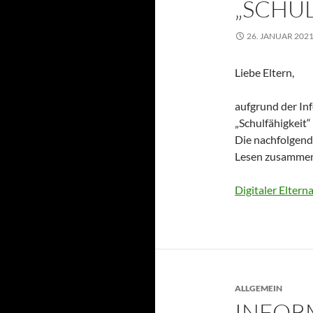
„SCHUL
26. JANUAR 202
Liebe Eltern,
aufgrund der In
„Schulfähigkeit“
Die nachfolgende
Lesen zusammeng
Digitaler Eltern
ALLGEMEIN
INFOR