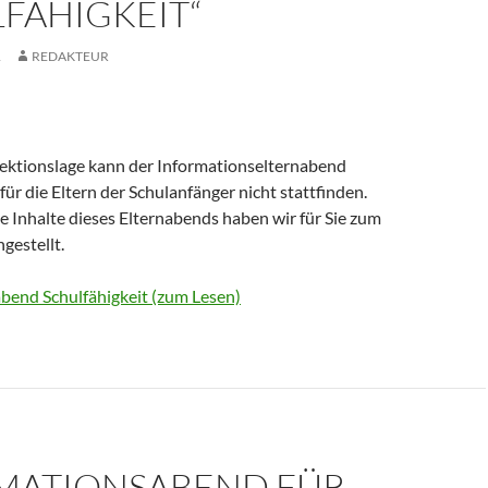
FÄHIGKEIT“
1
REDAKTEUR
fektionslage kann der Informationselternabend
 für die Eltern der Schulanfänger nicht stattfinden.
 Inhalte dieses Elternabends haben wir für Sie zum
estellt.
abend Schulfähigkeit (zum Lesen)
MATIONSABEND FÜR