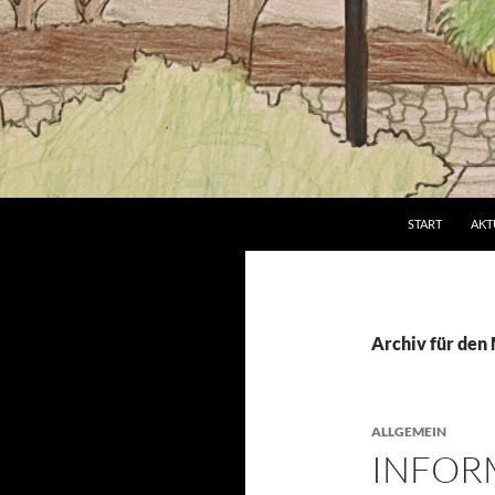
Suchen
Grundschule an der Brucker Lache
START
AKT
Archiv für den
ALLGEMEIN
INFOR