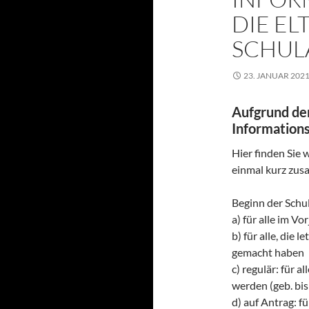
DIE EL
SCHUL
23. JANUAR 202
Aufgrund der
Informations
Hier finden Sie 
einmal kurz zus
Beginn der Schul
a) für alle im V
b) für alle, die
gemacht haben
c) regulär: für a
werden (geb. bi
d) auf Antrag: f