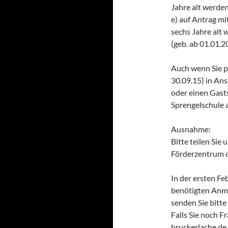
Jahre alt werde
e) auf Antrag mi
sechs Jahre alt
(geb. ab 01.01.2
Auch wenn Sie p
30.09.15) in An
oder einen Gasts
Sprengelschule 
Ausnahme:
Bitte teilen Sie u
Förderzentrum o
In der ersten F
benötigten Anme
senden Sie bitte
Falls Sie noch F
bruckerlache.de