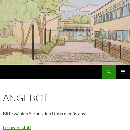
Zum
Inhalt
springen
Suchen
Grundschule an der Brucker Lache
PRIMÄR
MENÜ
ANGEBOT
Bitte wählen Sie aus den Untermenüs aus!
Lernwerkstatt