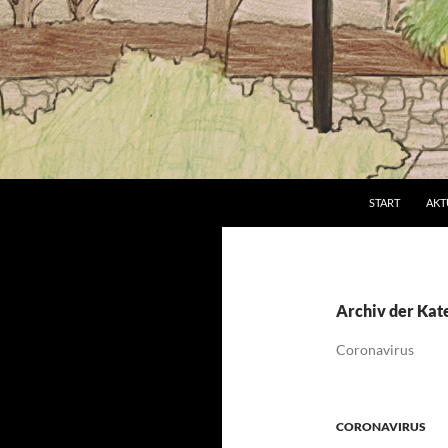
Suchen
Grundschule an der Brucker Lache
START
AKT
Archiv der Kat
Coronavirus
CORONAVIRUS