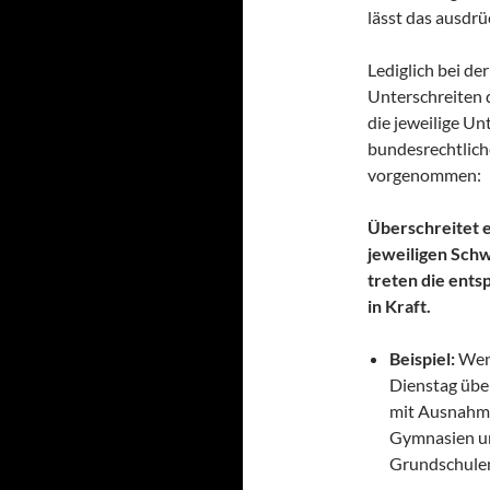
lässt das ausdrüc
Lediglich bei d
Unterschreiten 
die jeweilige Un
bundesrechtlic
vorgenommen:
Überschreitet e
jeweiligen Schw
treten die ent
in Kraft.
Beispiel:
Wen
Dienstag über
mit Ausnahme
Gymnasien un
Grundschule