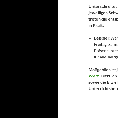
Unterschreitet 
jeweiligen Schw
treten die ent
in Kraft.
Beispiel:
Wen
Freitag, Sams
Präsenzunter
für alle Jahr
Maßgeblich ist 
Wert
. Letztlic
sowie die Erzi
Unterrichtsbetr