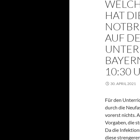
WELCH
HAT DI
NOTBR
AUF D
UNTER
BAYERN?
10:30 
30. APRIL 2021
Für den Unterric
durch die Neufa
vorerst nichts. 
Vorgaben, die st
Da die Infektion
diese strengere