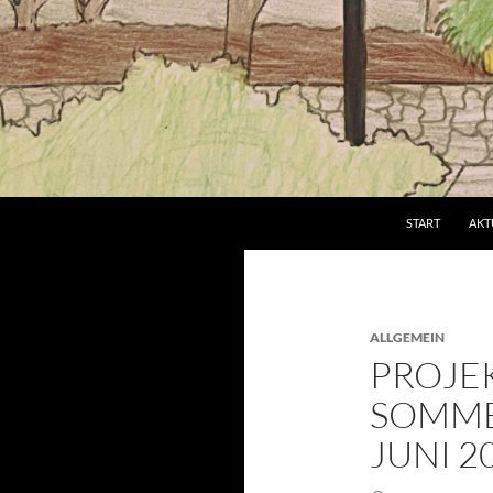
Suchen
Grundschule an der Brucker Lache
START
AKT
ALLGEMEIN
PROJE
SOMMER
JUNI 2