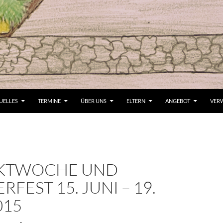
UELLES
TERMINE
ÜBER UNS
ELTERN
ANGEBOT
VER
KTWOCHE UND
FEST 15. JUNI – 19.
015