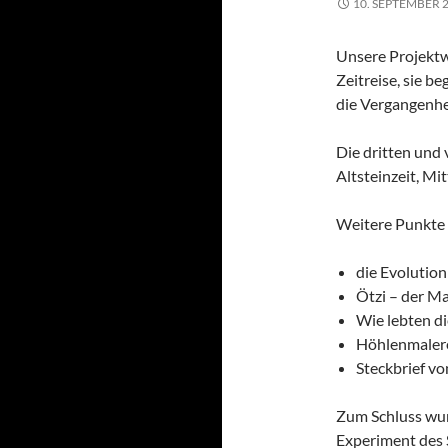
10. SEPTEMBER 
Unsere Projektwo
Zeitreise, sie b
die Vergangenhe
Die dritten und 
Altsteinzeit, Mit
Weitere Punkte 
die Evolutio
Ötzi – der M
Wie lebten d
Höhlenmalere
Steckbrief vo
Zum Schluss wurd
Experiment des 