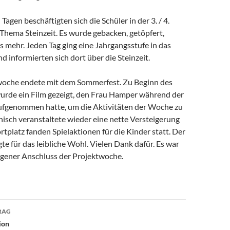
Tagen beschäftigten sich die Schüler in der 3. / 4.
Thema Steinzeit. Es wurde gebacken, getöpfert,
s mehr. Jeden Tag ging eine Jahrgangsstufe in das
informierten sich dort über die Steinzeit.
oche endete mit dem Sommerfest. Zu Beginn des
rde ein Film gezeigt, den Frau Hamper während der
fgenommen hatte, um die Aktivitäten der Woche zu
isch veranstaltete wieder eine nette Versteigerung
tplatz fanden Spielaktionen für die Kinder statt. Der
gte für das leibliche Wohl. Vielen Dank dafür. Es war
ngener Anschluss der Projektwoche.
avigation
RAG
ion