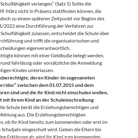
Schulfähigkeit verlangen.“ (Satz 5) Sollte die
. März nicht in Präsenz stattfinden können, die
jedoch zu einem späteren Zeitpunkt vor Beginn des
1/2022 eine Durchführung der Verfahren zur
 Schulfähigkeit zulassen, entscheidet die Schule über
chführung und trifft die organisatorischen und
tscheidungen eigenverantwortlich.
htigte können mit einer Geldbuße belegt werden,
rund fahrlässig oder vorsätzliche die Anmeldung
htigen Kindes unterlassen.
sberechtigte, deren Kinder im sogenannten
orridor“ zwischen dem 01.07.2015 und dem
ren sind und die ihr Kind nicht einschulen wollen,
et mit ihrem Kind an der Schuleinschreibung
ie Schule berät die Erziehungsberechtigen und
pfehlung aus. Die Erziehungsberechtigten
n, ob ihr Kind bereits zum kommenden oder erst im
Schuljahr eingeschult wird. Geben die Eltern bis
ine Erklärung ab, wird ihr Kind zum kommenden