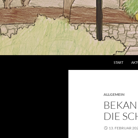
Suchen
Grundschule an der Brucker Lache
START
AKT
ALLGEMEIN
BEKAN
DIE S
13. FEBRUAR 20