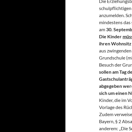
Die Erziehungsb
schulpflichtigen
anzumelden. Schu
mindestens das s
am
30. Septem
Die Kinder
müs
ihren Wohnsitz
aus zwingenden 
Grundschule (mi
Besuch der Grun
sollen am Tag d
Gastschulanträg
abgegeben werd
sich um einen 
Kinder, die im V
Vorlage des Rüc
Zudem verweisen
Bayern, § 2 Absa
anderem: „Die S