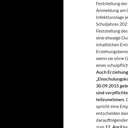
Feststellung der 
Anmeldung am 09
Infektionslage 
Schuljahres 202
Feststellung des
eine etwaige Dur
inhaltlichen En
Erziehungsberec
wenn sie ohne G
eines schulpflic
Auch Erziehung
„Einschulungsk
30.09.2015 gebo
sind verpflicht
teilzunehmen.
D
spricht eine Em
entscheiden dan
darauffolgenden 
zum
12. April
ke