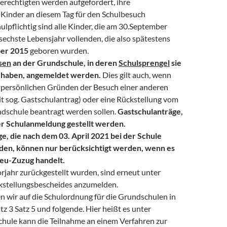
erechtigten werden aufgefordert, ihre
 Kinder an diesem Tag für den Schulbesuch
lpflichtig sind alle Kinder, die am 30.September
echste Lebensjahr vollenden, die also spätestens
ber 2015
geboren wurden.
sen
an der Grundschule, in deren
Schulsprengel
sie
 haben, angemeldet werden.
Dies gilt auch, wenn
persönlichen Gründen der Besuch einer anderen
t sog. Gastschulantrag) oder eine Rückstellung vom
dschule beantragt werden sollen.
Gastschulanträge,
er Schulanmeldung gestellt werden.
e, die nach dem 03. April 2021 bei der Schule
en, können nur berücksichtigt werden, wenn es
Neu-Zuzug handelt.
orjahr zurückgestellt wurden, sind erneut unter
kstellungsbescheides anzumelden.
 wir auf die Schulordnung für die Grundschulen in
tz 3 Satz 5 und folgende. Hier heißt es unter
chule kann die Teilnahme an einem Verfahren zur