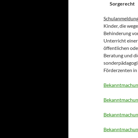
Sorgerecht
Schulanmeldung 
Kinder, die weg
Behinderung vora
Unterricht eine
öffentlichen od
Beratung und di
sonderpädagogis
Förderzenten in
Bekanntmachung
Bekanntmachung
Bekanntmachung
Bekanntmachung