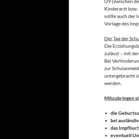
U9 (zwischen de
Kinderarzt bzw.
sollte auch der 
Vorlage des Impf
Der Tag der Sc
Die Erziehungsb
zulässt – mit de
Bei Verhinderung
zur Schulanmeld
untergebracht s
werden.
Mitzubringen s
die Geburts
bei ausländi
das Impfbuch
eventuell U