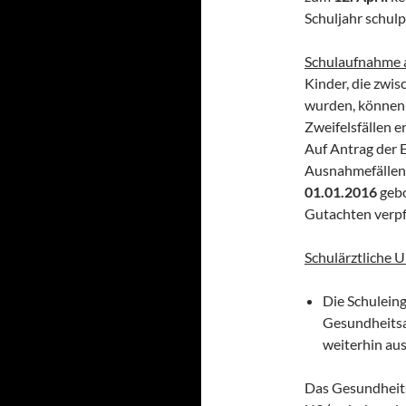
Schuljahr schulpf
Schulaufnahme 
Kinder, die zwi
wurden, können 
Zweifelsfällen e
Auf Antrag der 
Ausnahmefällen 
01.01.2016
gebo
Gutachten verpfl
Schulärztliche 
Die Schulein
Gesundheitsa
weiterhin aus
Das Gesundheits