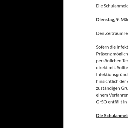
Die Schulanmeld
Dienstag, 9. Mä
Den Zeitraum leg
Sofern die Infek
Präsenz möglich 
persönlichen Te
direkt mit. Soll
Infektionsgründ
hinsichtlich de
zuständigen Grun
einem Verfahren 
GrSO entfällt in
Die Schulanmeld