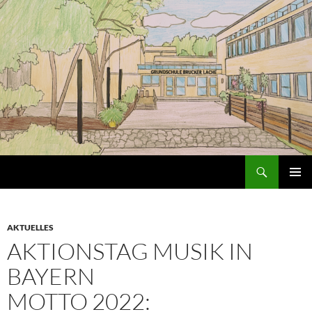
Zum
Inhalt
springen
Suchen
Grundschule an der Brucker Lache
PRIMÄR
MENÜ
AKTUELLES
AKTIONSTAG MUSIK IN
BAYERN
MOTTO 2022: