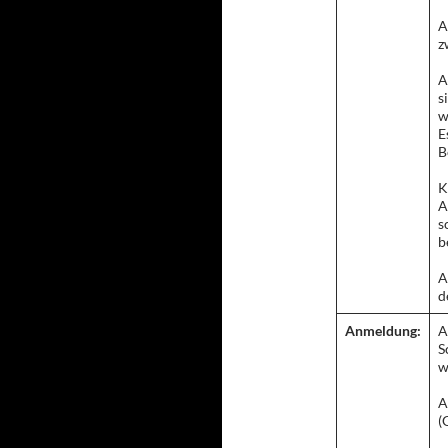
A
z
A
s
w
E
B
K
A
s
b
A
d
Anmeldung:
A
S
w
A
(