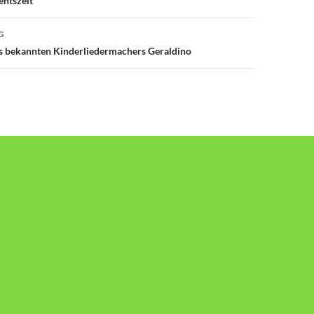
entszeit
G
s bekannten Kinderliedermachers Geraldino