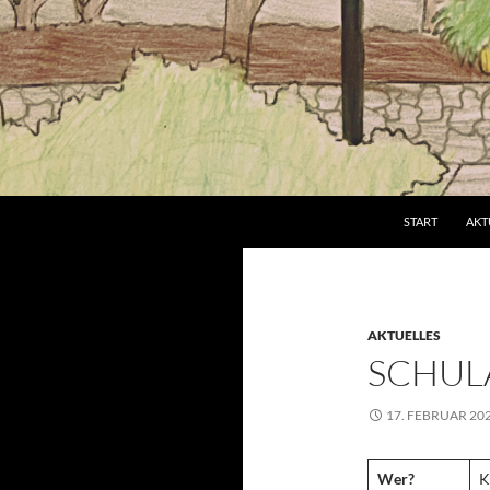
Suchen
Grundschule an der Brucker Lache
START
AKT
AKTUELLES
SCHUL
17. FEBRUAR 20
Wer?
K