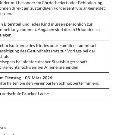
inder mit besonderem Förderbedarf oder Behinderung
önnen direkt am zuständigen Förderzentrum angemeldet
erden.
in Elternteil und jedes Kind müssen persönlich zur
nmeldung kommen. Angaben sind durch Urkunden zu
elegen.
eburtsurkunde des Kindes oder Familienstammbuch
estätigung des Gesundheitsamts zur Vorlage bei der
chule
eisepass bei nichtdeutscher Staatsbürgerschaft
orgerechtsnachweis bei Alleinerziehenden
m Dienstag – 03. März 2026
itte halten Sie den vereinbarten Schnuppertermin ein.
rundschule Brucker Lache
avigation
RAG