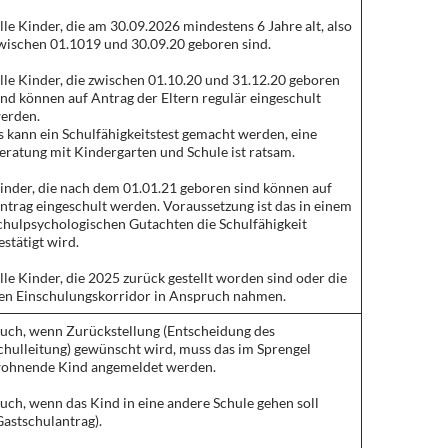
lle Kinder, die am 30.09.2026 mindestens 6 Jahre alt, also
wischen 01.1019 und 30.09.20 geboren sind.
lle Kinder, die zwischen 01.10.20 und 31.12.20 geboren
ind können auf Antrag der Eltern regulär eingeschult
erden.
s kann ein Schulfähigkeitstest gemacht werden, eine
eratung mit Kindergarten und Schule ist ratsam.
inder, die nach dem 01.01.21 geboren sind können auf
ntrag eingeschult werden. Voraussetzung ist das in einem
chulpsychologischen Gutachten die Schulfähigkeit
estätigt wird.
lle Kinder, die 2025 zurück gestellt worden sind oder die
en Einschulungskorridor in Anspruch nahmen.
uch, wenn Zurückstellung (Entscheidung des
chulleitung) gewünscht wird, muss das im Sprengel
ohnende Kind angemeldet werden.
uch, wenn das Kind in eine andere Schule gehen soll
Gastschulantrag).