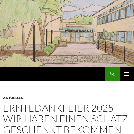
Zum
Inhalt
springen
Suchen
Grundschule an der Brucker Lache
PRIMÄR
MENÜ
AKTUELLES
ERNTEDANKFEIER 2025 –
WIR HABEN EINEN SCHATZ
GESCHENKT BEKOMMEN