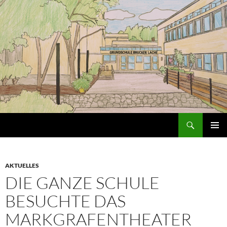
Zum
Inhalt
springen
Suchen
Grundschule an der Brucker Lache
PRIMÄR
MENÜ
AKTUELLES
DIE GANZE SCHULE
BESUCHTE DAS
MARKGRAFENTHEATER