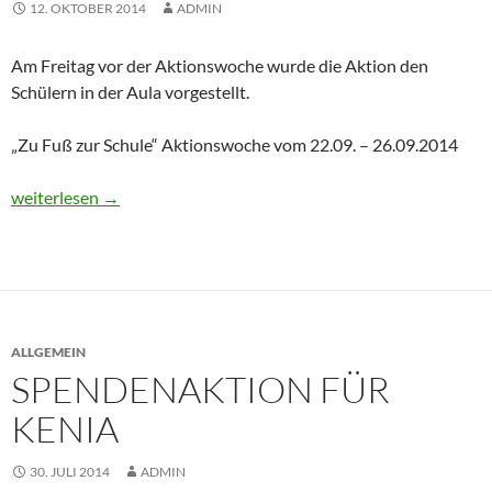
12. OKTOBER 2014
ADMIN
Am Freitag vor der Aktionswoche wurde die Aktion den
Schülern in der Aula vorgestellt.
„Zu Fuß zur Schule“ Aktionswoche vom 22.09. – 26.09.2014
Aktion „Zu Fuß zur Schule“ 2014
weiterlesen
→
ALLGEMEIN
SPENDENAKTION FÜR
KENIA
30. JULI 2014
ADMIN