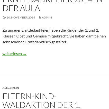
DER AULA
10. NOVEMBER 2014
ADMIN
Zu unserer Erntdedankfeier haben die Kinder der 1. und 2.
Klassen Obst und Gemüse mitgebracht. Sie haben damit einen
sehr schönen Erntedanktisch gestaltet.
Erntedankfeier 2014 in der Aula
weiterlesen
→
ALLGEMEIN
ELTERN-KIND-
WALDAKTION DER 1.