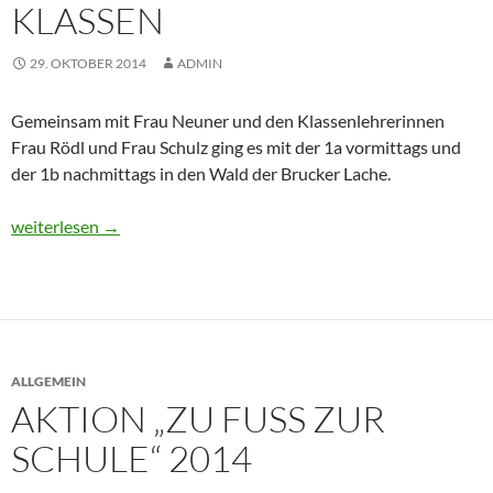
KLASSEN
29. OKTOBER 2014
ADMIN
Gemeinsam mit Frau Neuner und den Klassenlehrerinnen
Frau Rödl und Frau Schulz ging es mit der 1a vormittags und
der 1b nachmittags in den Wald der Brucker Lache.
Eltern-Kind-Waldaktion der 1. Klassen
weiterlesen
→
ALLGEMEIN
AKTION „ZU FUSS ZUR S
CHULE“ 2014