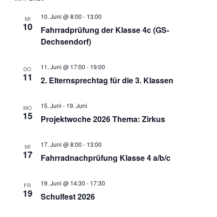
a
H
a
T
a
E
t
10. Juni @ 8:00
-
13:00
E
MI
n
n
u
10
Fahrradprüfung der Klasse 4c (GS-
s
s
m
Dechsendorf)
t
t
w
a
a
ä
l
l
11. Juni @ 17:00
-
19:00
DO
h
11
t
t
2. Elternsprechtag für die 3. Klassen
l
u
u
e
n
n
n
15. Juni
-
19. Juni
MO
g
g
15
.
Projektwoche 2026 Thema: Zirkus
e
A
n
n
17. Juni @ 8:00
-
13:00
MI
S
s
17
Fahrradnachprüfung Klasse 4 a/b/c
u
i
c
c
h
h
19. Juni @ 14:30
-
17:30
FR
19
e
t
Schulfest 2026
u
e