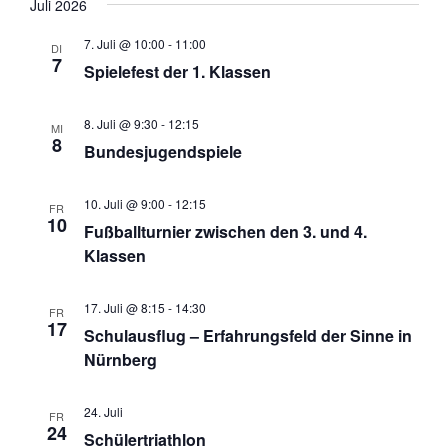
n
n
Juli 2026
d
-
7. Juli @ 10:00
-
11:00
A
N
DI
7
Spielefest der 1. Klassen
n
a
s
v
i
i
8. Juli @ 9:30
-
12:15
MI
8
c
g
Bundesjugendspiele
h
a
t
t
10. Juli @ 9:00
-
12:15
FR
e
i
10
Fußballturnier zwischen den 3. und 4.
n
o
Klassen
,
n
N
17. Juli @ 8:15
-
14:30
a
FR
17
Schulausflug – Erfahrungsfeld der Sinne in
v
Nürnberg
i
g
a
24. Juli
FR
24
t
Schülertriathlon