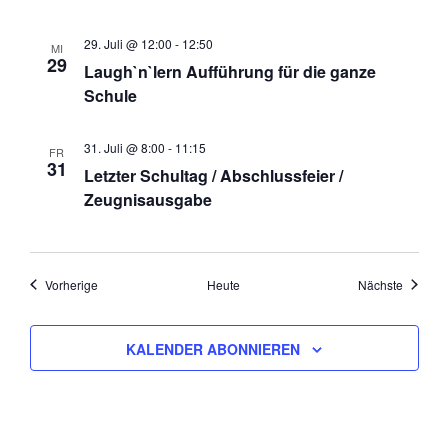
i
o
29. Juli @ 12:00
-
12:50
MI
n
29
Laugh`n`lern Aufführung für die ganze
Schule
31. Juli @ 8:00
-
11:15
FR
31
Letzter Schultag / Abschlussfeier /
Zeugnisausgabe
Veranstaltungen
Veranst
Vorherige
Heute
Nächste
KALENDER ABONNIEREN