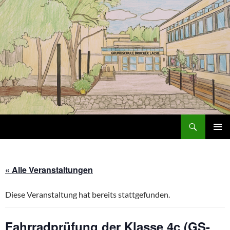
Zum
Inhalt
springen
Suchen
Grundschule an der Brucker Lache
PRIMÄR
MENÜ
« Alle Veranstaltungen
Diese Veranstaltung hat bereits stattgefunden.
Fahrradprüfung der Klasse 4c (GS-