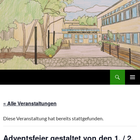
Zum
Inhalt
springen
Suchen
Grundschule an der Brucker Lache
PRIMÄR
MENÜ
« Alle Veranstaltungen
Diese Veranstaltung hat bereits stattgefunden.
Adventsfeier gestaltet von den 1. / 2.