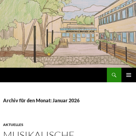
Zum
Inhalt
springen
Suchen
Grundschule an der Brucker Lache
PRIMÄR
MENÜ
Archiv für den Monat: Januar 2026
AKTUELLES
MUSIKALISCHE