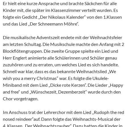
Er hielt eine kurze Ansprache und brachte Säckchen für alle
Kinder mit, die später im Klassenzimmer verteilt wurden. Es
folgte ein Gedicht „Der Nikolaus Kalender“ von den 1.Klassen
und das Lied „Der Schneemann Möhre“.
Die musikalische Adventszeit endete mit der Weihnachtsfeier
am letzten Schultag. Die Musikschule machte den Anfang mit 2
Blockflötengruppen. Die zweite Gruppe spielte ein Lied und
Herr Englert animierte alle Schülerinnen und Schüler genau
zuzuhören und zu erraten, um welches Lied es sich handelte.
Schnell war klar, dass es das bekannte Weihnachtslied „We
wish you a merry Christmas“ war. Es folgte die Ukulele-
Miniband mit dem Lied „Dicke rote Kerzen“. Die Lieder „Happy
and free“ und „Wünschezeit, Dezemberzeit“ wurde durch den
Chor vorgetragen.
Im Anschuss trat der Lehrerchor mit dem Lied „Rudoph the red
nosed reindeer“auf. Dann folgte das Weihnachts-Musical der
4. Klassen „Der Weihnachtszauber“. Dazu hatten die Kinder in